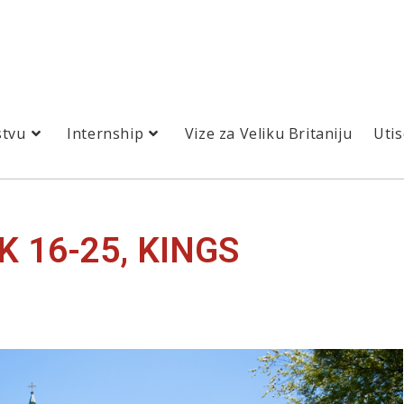
stvu
Internship
Vize za Veliku Britaniju
Utis
 16-25, KINGS