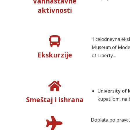
Vannastavne
aktivnosti
1 celodnevna eksk
Museum of Modern
Ekskurzije
of Liberty…
University of 
Smeštaj i ishrana
kupatilom, na 
Doplata po pravc