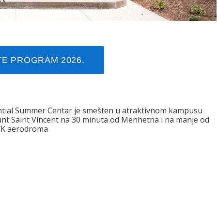
E PROGRAM 2026.
tial Summer Centar je smešten u atraktivnom kampusu
unt Saint Vincent na 30 minuta od Menhetna i na manje od
FK aerodroma