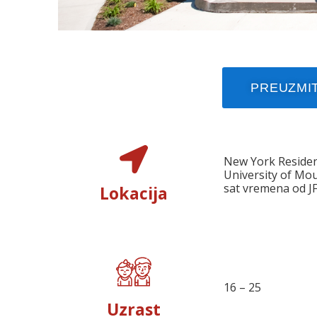
PREUZMIT
New York Residen
University of Mo
sat vremena od J
Lokacija
16 – 25
Uzrast