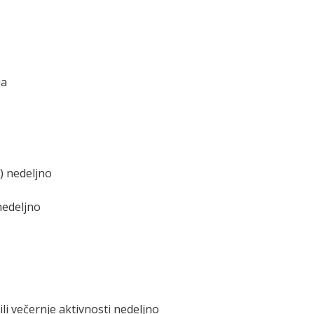
ja
) nedeljno
nedeljno
i večernje aktivnosti nedeljno