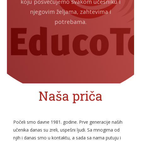
koju posvećujemo svakom učesniku i
njegovim željama, zahtevima i
potrebama.
Naša priča
Počeli smo davne 1981. godine. Prve generacije naših
učenika danas su zreli, uspešni ljudi. Sa mnogima od
njih i danas smo u kontaktu, a sada sa nama putuju i