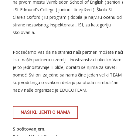
na prvom mestu
Wimbledon School of English
( seniori )
i
St Edmund’s College
( juniori i tinejdžeri ). Škola
St.
Clare’s Oxford
( IB program ) dobila je najvišu ocenu od
strane nezavisnog inspektorata , ISI, za kategoriju
školovanja.
Podsećamo Vas da na stranici
naši partneri
možete naći
listu naših partnera u zemlji i inostranstvu i ukoliko Vam
je to jednostavnije ili bliže, obratiti se njima za savet i
pomoć. Svi oni zajedno sa nama čine jedan veliki TEAM
koji vodi brigu o svakom detalju pa otuda i simboličan
naziv naše organizacije EDUCOTEAM.
NAŠI KLIJENTI O NAMA​
S poštovanjem,