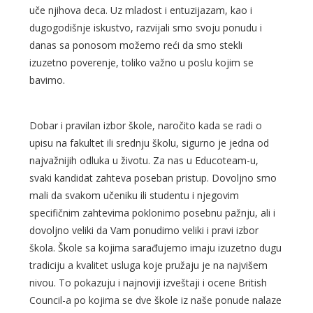
uče njihova deca. Uz mladost i entuzijazam, kao i
dugogodišnje iskustvo, razvijali smo svoju ponudu i
danas sa ponosom možemo reći da smo stekli
izuzetno poverenje, toliko važno u poslu kojim se
bavimo.
Dobar i pravilan izbor škole, naročito kada se radi o
upisu na fakultet ili srednju školu, sigurno je jedna od
najvažnijih odluka u životu. Za nas u Educoteam-u,
svaki kandidat zahteva poseban pristup. Dovoljno smo
mali da svakom učeniku ili studentu i njegovim
specifičnim zahtevima poklonimo posebnu pažnju, ali i
dovoljno veliki da Vam ponudimo veliki i pravi izbor
škola. Škole sa kojima sarađujemo imaju izuzetno dugu
tradiciju a kvalitet usluga koje pružaju je na najvišem
nivou. To pokazuju i najnoviji izveštaji i ocene British
Council-a po kojima se dve škole iz naše ponude nalaze