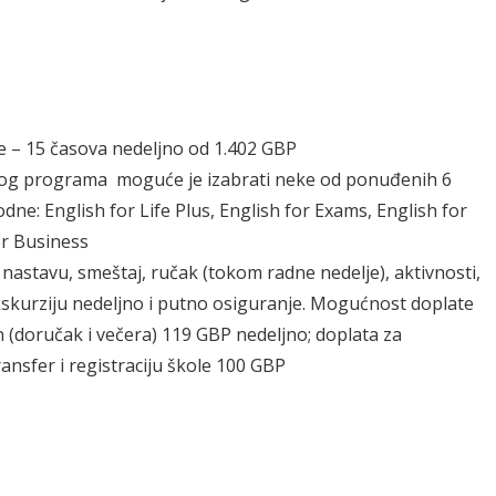
ife – 15 časova nedeljno od 1.402 GBP
g programa moguće je izabrati neke od ponuđenih 6
ne: English for Life Plus, English for Exams, English for
ish for Business
nastavu, smeštaj, ručak (tokom radne nedelje), aktivnosti,
kskurziju nedeljno i putno osiguranje. Mogućnost doplate
 (doručak i večera) 119 GBP nedeljno; doplata za
ansfer i registraciju škole 100 GBP