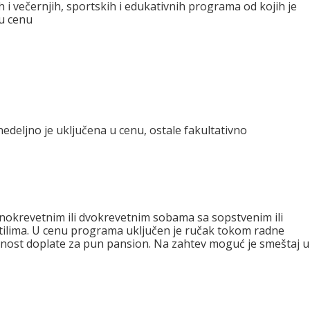
h i večernjih, sportskih i edukativnih programa od kojih je
u cenu
nedeljno je uključena u cenu, ostale fakultativno
nokrevetnim ili dvokrevetnim sobama sa sopstvenim ili
tilima. U cenu programa uključen je ručak tokom radne
nost doplate za pun pansion. Na zahtev moguć je smeštaj u