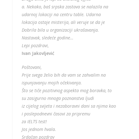
a. Nekako, baš srpska zastava se nalazila na
udarnoj lokaciji na centru table. Udarna
lokacija ostaje misterija, ali veruje se da je
Dobrila bila u organizaciji ukrašavanja.
Nastavak, sledeće godine…
Lepi pozdravi,
Ivan Jakovljević
Poštovani,
Prije svega želio bih da vam se zahvalim na
ispunjavanju mojih očekivanja.
Što se tiče pozitivnog aspekta mog boravka, to
su zasigurno mnoga poznanstva ljudi
iz cijelog svijeta i nezaboravni dani sa njima kao
i poslepodnevni časovi za pripremu
za IELTS test!
Jos jednom hvala.
Srdačan pozdrav