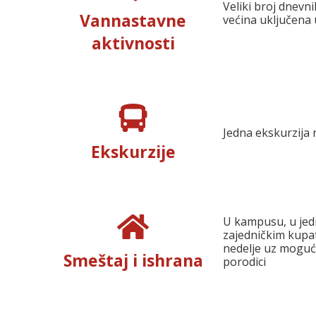
Veliki broj dnevni
Vannastavne
većina uključena 
aktivnosti
Jedna ekskurzija 
Ekskurzije
U kampusu, u jed
zajedničkim kupa
nedelje uz moguć
Smeštaj i ishrana
porodici