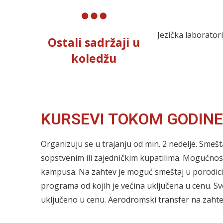
Jezička laborator
Ostali sadržaji u
koledžu
KURSEVI TOKOM GODINE
Organizuju se u trajanju od min. 2 nedelje. Sme
sopstvenim ili zajedničkim kupatilima. Mogućnos
kampusa. Na zahtev je moguć smeštaj u porodici. V
programa od kojih je većina uključena u cenu. Sve
uključeno u cenu. Aerodromski transfer na zahte