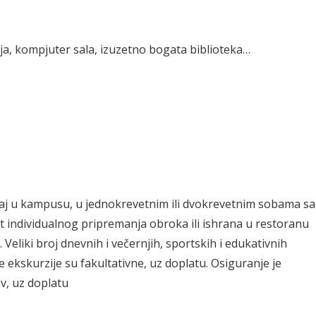
ija, kompjuter sala, izuzetno bogata biblioteka…
štaj u kampusu, u jednokrevetnim ili dvokrevetnim sobama sa
t individualnog pripremanja obroka ili ishrana u restoranu
eliki broj dnevnih i večernjih, sportskih i edukativnih
 ekskurzije su fakultativne, uz doplatu. Osiguranje je
v, uz doplatu