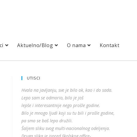
ci
Aktuelno/Blog
O nama
Kontakt
UTISCI
Hvala na javljanju, sve je bilo ok, kao i do sada.
Lepo sam se odmorio, bilo je još
lepše i interesantnije nego prošle godine.
Bilo je mnogo ljudi koji su tu bili i prošle godine,
pa smo se baš lepo družili.
Šaljem sliku svog multi-nacionalnog odeljenja.
Druga slika je ispred školskog office-