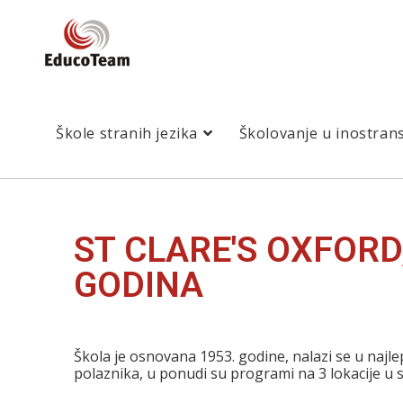
Škole stranih jezika
Školovanje u inostran
ST CLARE'S OXFORD
GODINA
Škola je osnovana 1953. godine, nalazi se u najl
polaznika, u ponudi su programi na 3 lokacije u