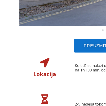
PREUZMIT
Koledž se nalazi 
na 1h i 30 min. o
Lokacija
2-9 nedelja tokom 