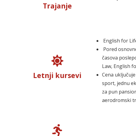
Trajanje
English for L
Pored osnovno
časova poslepod
Law, Engl
Letnji kursevi
Cena uključuje 
sport, jednu e
za pun pansion
aerodromski tr