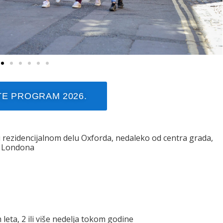
E PROGRAM 2026.
u rezidencijalnom delu Oxforda, nedaleko od centra grada,
d Londona
leta, 2 ili više nedelja tokom godine