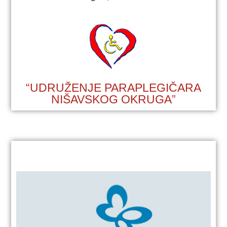
“UDRUŽENJE PARAPLEGIČARA
NIŠAVSKOG OKRUGA”