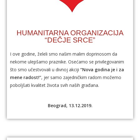
HUMANITARNA ORGANIZACIJA
“DEČJE SRCE”
I ove godine, želeli smo našim malim doprinosom da
nekome ulepšamo praznike. Osećamo se privilegovanim
što smo učestvovali u divnoj akciji
“Nova godina je i za
mene radost!”
, jer samo zajedničkim radom možemo
poboljšati kvalitet života svih naših građana.
Beograd, 13.12.2019.