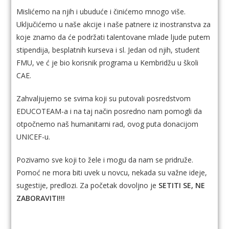
Mislićemo na njih i ubuduće i činićemo mnogo više.
Uključićemo u naše akcije i naše patnere iz inostranstva za
koje znamo da će podržati talentovane mlade ljude putem
stipendija, besplatnih kurseva i sl. Jedan od njih, student
FMU, ve ć je bio korisnik programa u Kembridžu u školi
CAE.
Zahvaljujemo se svima koji su putovali posredstvom
EDUCOTEAM-a i na taj način posredno nam pomogli da
otpočnemo naš humanitarni rad, ovog puta donacijom
UNICEF-u.
Pozivamo sve koji to žele i mogu da nam se pridruže.
Pomoć ne mora biti uvek u novcu, nekada su važne ideje,
sugestije, predlozi. Za početak dovoljno je
SETITI SE, NE
ZABORAVITI!!!