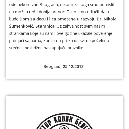
ode nekom van Beograda, nekom za koga smo pomislili
da možda ređe dobija pomoć. Tako smo odlučili da to
bude
Dom za decu i lica ometena u razvoju Dr. Nikola
Šumenković, Stamnica
.
Uz zahvalnost svim našim
strankama koje su nam i ove godine ukazale poverenje
putujući sa nama, koristimo priliku da svima poželimo
srećne i bezbrižne nastupajuće praznike.
Beograd, 25.12.2013.