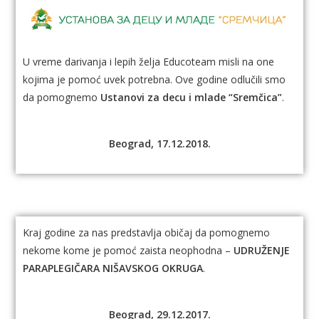
U vreme darivanja i lepih želja Educoteam misli na one
kojima je pomoć uvek potrebna. Ove godine odlučili smo
da pomognemo
Ustanovi za decu i mlade “Sremčica”
.
Beograd, 17.12.2018.
Kraj godine za nas predstavlja običaj da pomognemo
nekome kome je pomoć zaista neophodna –
UDRUŽENJE
PARAPLEGIČARA NIŠAVSKOG OKRUGA
.
Beograd, 29.12.2017.