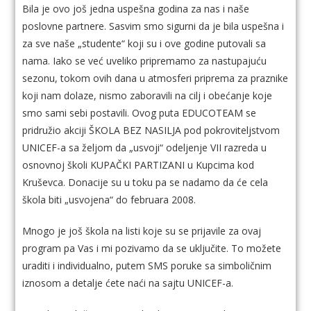
Bila je ovo još jedna uspešna godina za nas i naše
poslovne partnere. Sasvim smo sigurni da je bila uspešna i
za sve naše „studente“ koji su i ove godine putovali sa
nama. Iako se već uveliko pripremamo za nastupajuću
sezonu, tokom ovih dana u atmosferi priprema za praznike
koji nam dolaze, nismo zaboravili na cilj i obećanje koje
smo sami sebi postavili. Ovog puta EDUCOTEAM se
pridružio akciji ŠKOLA BEZ NASILJA pod pokroviteljstvom
UNICEF-a sa željom da „usvoji“ odeljenje VII razreda u
osnovnoj školi KUPAČKI PARTIZANI u Kupcima kod
Kruševca. Donacije su u toku pa se nadamo da će cela
škola biti „usvojena“ do februara 2008.
Mnogo je još škola na listi koje su se prijavile za ovaj
program pa Vas i mi pozivamo da se uključite. To možete
uraditi i individualno, putem SMS poruke sa simboličnim
iznosom a detalje ćete naći na sajtu UNICEF-a.