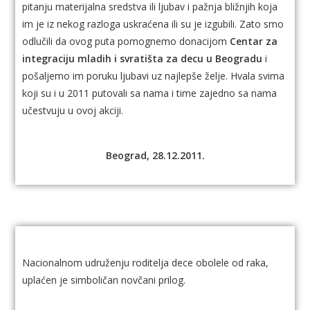
pitanju materijalna sredstva ili ljubav i pažnja bližnjih koja
im je iz nekog razloga uskraćena ili su je izgubili. Zato smo
odlučili da ovog puta pomognemo donacijom
Centar za
integraciju mladih i svratišta za decu u Beogradu
i
pošaljemo im poruku ljubavi uz najlepše želje. Hvala svima
koji su i u 2011 putovali sa nama i time zajedno sa nama
učestvuju u ovoj akciji.
Beograd, 28.12.2011.
Nacionalnom udruženju roditelja dece obolele od raka,
uplaćen je simboličan novčani prilog.