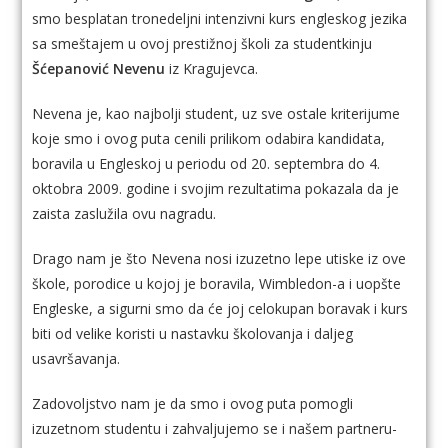
smo besplatan tronedeljni intenzivni kurs engleskog jezika
sa smeštajem u ovoj prestižnoj školi za studentkinju
Šćepanović Nevenu
iz Kragujevca.
Nevena je, kao najbolji student, uz sve ostale kriterijume
koje smo i ovog puta cenili prilikom odabira kandidata,
boravila u Engleskoj u periodu od 20. septembra do 4.
oktobra 2009. godine i svojim rezultatima pokazala da je
zaista zaslužila ovu nagradu.
Drago nam je što Nevena nosi izuzetno lepe utiske iz ove
škole, porodice u kojoj je boravila, Wimbledon-a i uopšte
Engleske, a sigurni smo da će joj celokupan boravak i kurs
biti od velike koristi u nastavku školovanja i daljeg
usavršavanja.
Zadovoljstvo nam je da smo i ovog puta pomogli
izuzetnom studentu i zahvaljujemo se i našem partneru-