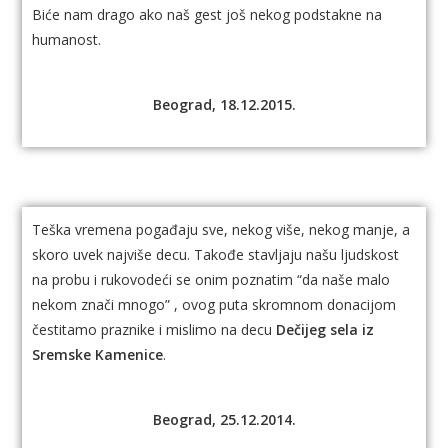
Biće nam drago ako naš gest još nekog podstakne na
humanost.
Beograd, 18.12.2015.
Teška vremena pogađaju sve, nekog više, nekog manje, a
skoro uvek najviše decu. Takođe stavljaju našu ljudskost
na probu i rukovodeći se onim poznatim “da naše malo
nekom znači mnogo” , ovog puta skromnom donacijom
čestitamo praznike i mislimo na decu
Dečijeg sela iz
Sremske Kamenice
.
Beograd, 25.12.2014.