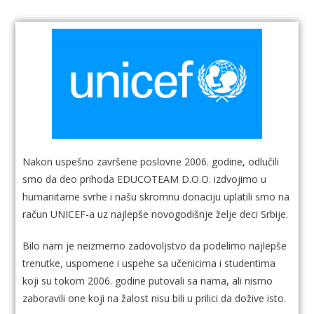
Nakon uspešno završene poslovne 2006. godine, odlučili
smo da deo prihoda EDUCOTEAM D.O.O. izdvojimo u
humanitarne svrhe i našu skromnu donaciju uplatili smo na
račun UNICEF-a uz najlepše novogodišnje želje deci Srbije.
Bilo nam je neizmerno zadovoljstvo da podelimo najlepše
trenutke, uspomene i uspehe sa učenicima i studentima
koji su tokom 2006. godine putovali sa nama, ali nismo
zaboravili one koji na žalost nisu bili u prilici da dožive isto.