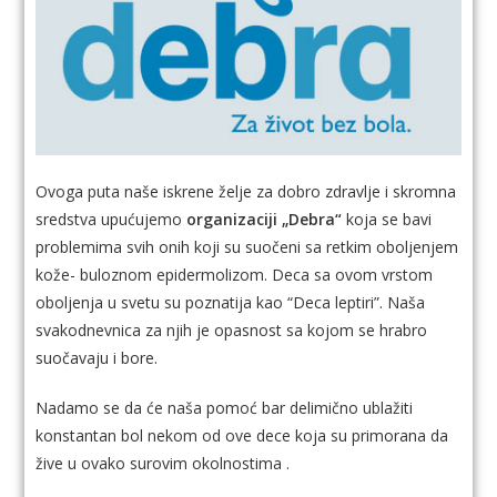
Ovoga puta naše iskrene želje za dobro zdravlje i skromna
sredstva upućujemo
organizaciji „Debra“
koja se bavi
problemima svih onih koji su suočeni sa retkim oboljenjem
kože- buloznom epidermolizom. Deca sa ovom vrstom
oboljenja u svetu su poznatija kao “Deca leptiri”. Naša
svakodnevnica za njih je opasnost sa kojom se hrabro
suočavaju i bore.
Nadamo se da će naša pomoć bar delimično ublažiti
konstantan bol nekom od ove dece koja su primorana da
žive u ovako surovim okolnostima .