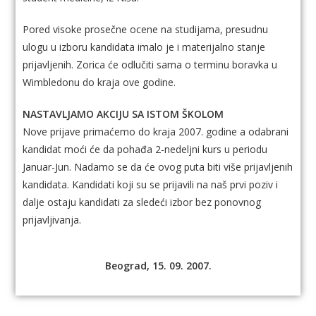
Pored visoke prosečne ocene na studijama, presudnu
ulogu u izboru kandidata imalo je i materijalno stanje
prijavljenih. Zorica će odlučiti sama o terminu boravka u
Wimbledonu do kraja ove godine.
NASTAVLJAMO AKCIJU SA ISTOM ŠKOLOM
Nove prijave primaćemo do kraja 2007. godine a odabrani
kandidat moći će da pohađa 2-nedeljni kurs u periodu
Januar-Jun. Nadamo se da će ovog puta biti više prijavljenih
kandidata. Kandidati koji su se prijavili na naš prvi poziv i
dalje ostaju kandidati za sledeći izbor bez ponovnog
prijavljivanja.
Beograd, 15. 09. 2007.