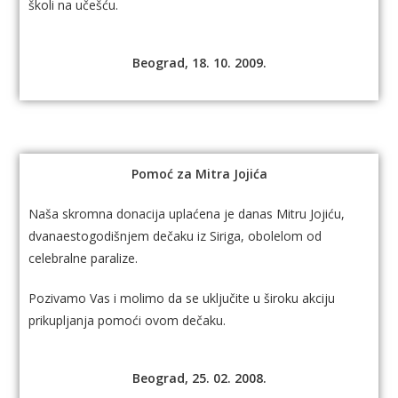
školi na učešću.
Beograd, 18. 10. 2009.
Pomoć za Mitra Jojića
Naša skromna donacija uplaćena je danas Mitru Jojiću,
dvanaestogodišnjem dečaku iz Siriga, obolelom od
celebralne paralize.
Pozivamo Vas i molimo da se uključite u široku akciju
prikupljanja pomoći ovom dečaku.
Beograd, 25. 02. 2008.