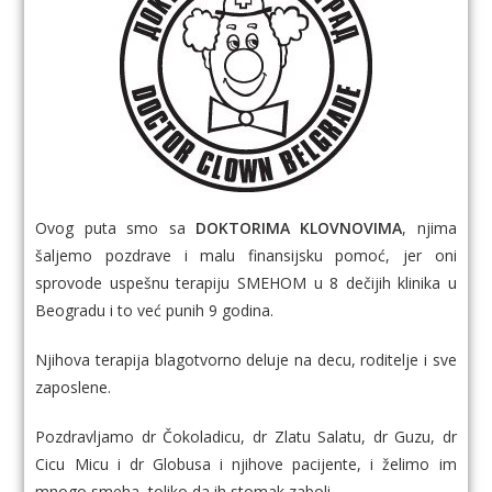
Ovog puta smo sa
DOKTORIMA KLOVNOVIMA
, njima
šaljemo pozdrave i malu finansijsku pomoć, jer oni
sprovode uspešnu terapiju SMEHOM u 8 dečijih klinika u
Beogradu i to već punih 9 godina.
Njihova terapija blagotvorno deluje na decu, roditelje i sve
zaposlene.
Pozdravljamo dr Čokoladicu, dr Zlatu Salatu, dr Guzu, dr
Cicu Micu i dr Globusa i njihove pacijente, i želimo im
mnogo smeha, toliko da ih stomak zaboli.