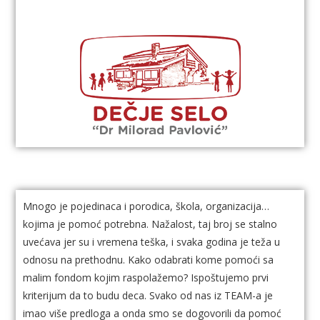
Mnogo je pojedinaca i porodica, škola, organizacija…
kojima je pomoć potrebna. Nažalost, taj broj se stalno
uvećava jer su i vremena teška, i svaka godina je teža u
odnosu na prethodnu. Kako odabrati kome pomoći sa
malim fondom kojim raspolažemo? Ispoštujemo prvi
kriterijum da to budu deca. Svako od nas iz TEAM-a je
imao više predloga a onda smo se dogovorili da pomoć