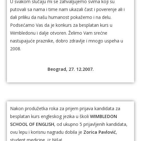
U svakom slučaju mi se zahvaljujemo svima koji su
putovali sa nama i time nam ukazali čast i poverenje ali i
dali priliku da našu humanost pokažemo i na delu.
Podsećamo Vas da je konkurs za besplatan kurs u
Wimbledonu i dalje otvoren. Želimo Vam srećne
nastupajuće praznike, dobro zdravlje i mnogo uspeha u
2008.
Beograd, 27. 12.2007.
Nakon produžetka roka za prijem prijava kandidata za
besplatan kurs engleskog jezika u školi
WIMBLEDON
SCHOOL OF ENGLISH
, od ukupno 5 prijavljenih kandidata,
ovu lepu i korisnu nagradu dobila je
Zorica Pavlović
,
student medicine, iz Niša!