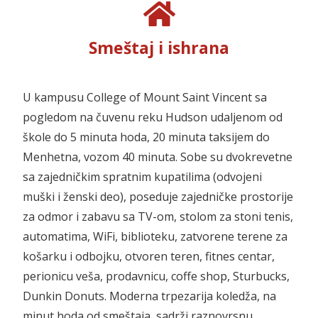
Smeštaj i ishrana
U kampusu College of Mount Saint Vincent sa
pogledom na čuvenu reku Hudson
udaljenom od
škole do 5 minuta hoda, 20 minuta taksijem do
Menhetna, vozom 40 minuta. Sobe su dvokrevetne
sa zajedničkim spratnim kupatilima (odvojeni
muški i ženski deo), poseduje zajedničke prostorije
za odmor i zabavu sa TV-om, stolom za stoni tenis,
automatima, WiFi, biblioteku, zatvorene terene za
košarku i odbojku, otvoren teren, fitnes centar,
perionicu veša, prodavnicu, coffe shop, Sturbucks,
Dunkin Donuts.
Moderna trpezarija koledža, na
minut hoda od smeštaja, sadrži raznovrsnu